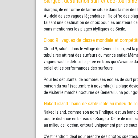
Siargao : destination surf et éco-tourisme
Siargao, île en forme de larme située dans la mer des 
Au-delà de ses vagues légendaires, l’île offre des pla
faisant une destination de choix pour les amateurs de
sans mentionner les plages idylliques de Sicile.
Cloud 9 : vagues de classe mondiale et compétiti
Cloud 9, située dans le village de General Luna, est la
tubulaires attirent des surfeurs du monde entier. Même
vagues vaut le détour. La jetée en bois qui s’avance d
soleil et les performances des surfeurs.
Pour les débutants, de nombreuses écoles de surf pro
saison du surf (septembre à novembre), la plage devien
de visiter le marché nocturne de General Luna pour goû
Naked island : banc de sable isolé au milieu de l’
Naked Island, comme son nom l’indique, est un banc d
courte distance en bateau de Siargao. Cette île minus
au milieu de l’océan, entouré uniquement par les eaux 
C’est l’endroit idéal pour prendre des photos spectacu