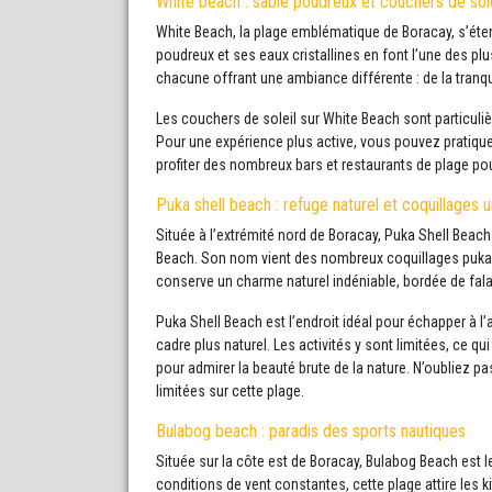
White beach : sable poudreux et couchers de sole
White Beach, la plage emblématique de Boracay, s’étend
poudreux et ses eaux cristallines en font l’une des pl
chacune offrant une ambiance différente : de la tranquil
Les couchers de soleil sur White Beach sont particuliè
Pour une expérience plus active, vous pouvez pratique
profiter des nombreux bars et restaurants de plage pour
Puka shell beach : refuge naturel et coquillages 
Située à l’extrémité nord de Boracay, Puka Shell Beac
Beach. Son nom vient des nombreux coquillages puka qu
conserve un charme naturel indéniable, bordée de falai
Puka Shell Beach est l’endroit idéal pour échapper à l’
cadre plus naturel. Les activités y sont limitées, ce qui
pour admirer la beauté brute de la nature. N’oubliez pas
limitées sur cette plage.
Bulabog beach : paradis des sports nautiques
Située sur la côte est de Boracay, Bulabog Beach est 
conditions de vent constantes, cette plage attire les k