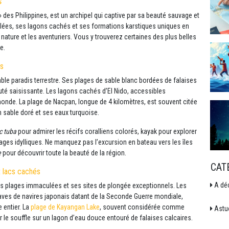
s
des Philippines, est un archipel qui captive par sa beauté sauvage et
lées, ses lagons cachés et ses formations karstiques uniques en
nature et les aventuriers. Vous y trouverez certaines des plus belles
e.
es
table paradis terrestre. Ses plages de sable blanc bordées de falaises
uté saisissante. Les lagons cachés d’El Nido, accessibles
onde. La plage de Nacpan, longue de 4 kilomètres, est souvent citée
 sable doré et ses eaux turquoise.
c tuba
pour admirer les récifs coralliens colorés, kayak pour explorer
ages idylliques. Ne manquez pas l’excursion en bateau vers les îles
e
pour découvrir toute la beauté de la région.
CAT
t lacs cachés
A déc
es plages immaculées et ses sites de plongée exceptionnels. Les
aves de navires japonais datant de la Seconde Guerre mondiale,
 entier. La
plage de Kayangan Lake
, souvent considérée comme
Astu
 le souffle sur un lagon d’eau douce entouré de falaises calcaires.