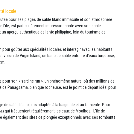
té locale
éputée pour ses plages de sable blanc immaculé et son atmosphère
e l’île, est particulièrement impressionnante avec son sable
t un aperçu authentique de la vie philippine, loin du tourisme de
pour goûter aux spécialités locales et interagir avec les habitants.
ot voisin de Virgin Island, un banc de sable entouré d’eaux turquoise,
ge.
re pour son « sardine run », un phénomène naturel où des millions de
ge de Panagsama, bien que rocheuse, est le point de départ idéal pour
e de sable blanc plus adaptée à la baignade et au farniente. Pour
nes
qui fréquentent régulièrement les eaux de Moalboal. L’île de
re également des sites de plongée exceptionnels avec ses tombants