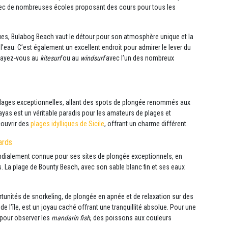
avec de nombreuses écoles proposant des cours pour tous les
es, Bulabog Beach vaut le détour pour son atmosphère unique et la
l’eau. C’est également un excellent endroit pour admirer le lever du
ssayez-vous au
kitesurf
ou au
windsurf
avec l’un des nombreux
e plages exceptionnelles, allant des spots de plongée renommés aux
ayas est un véritable paradis pour les amateurs de plages et
couvrir des
plages idylliques de Sicile
, offrant un charme différent.
ards
ondialement connue pour ses sites de plongée exceptionnels, en
ds. La plage de Bounty Beach, avec son sable blanc fin et ses eaux
unités de snorkeling, de plongée en apnée et de relaxation sur des
de l’île, est un joyau caché offrant une tranquillité absolue. Pour une
 pour observer les
mandarin fish
, des poissons aux couleurs