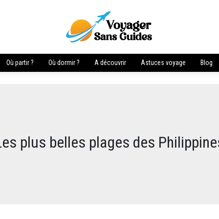
Où partir ?
Où dormir ?
A découvrir
Astuces voyage
Blog
Les plus belles plages des Philippine