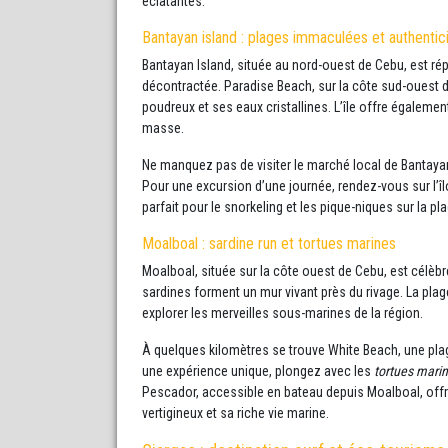
éclatantes.
Bantayan island : plages immaculées et authentici
Bantayan Island, située au nord-ouest de Cebu, est r
décontractée. Paradise Beach, sur la côte sud-ouest d
poudreux et ses eaux cristallines. L’île offre égalemen
masse.
Ne manquez pas de visiter le marché local de Bantayan 
Pour une excursion d’une journée, rendez-vous sur l’îl
parfait pour le snorkeling et les pique-niques sur la pla
Moalboal : sardine run et tortues marines
Moalboal, située sur la côte ouest de Cebu, est célèb
sardines forment un mur vivant près du rivage. La pla
explorer les merveilles sous-marines de la région.
À quelques kilomètres se trouve White Beach, une plag
une expérience unique, plongez avec les
tortues mari
Pescador, accessible en bateau depuis Moalboal, off
vertigineux et sa riche vie marine.