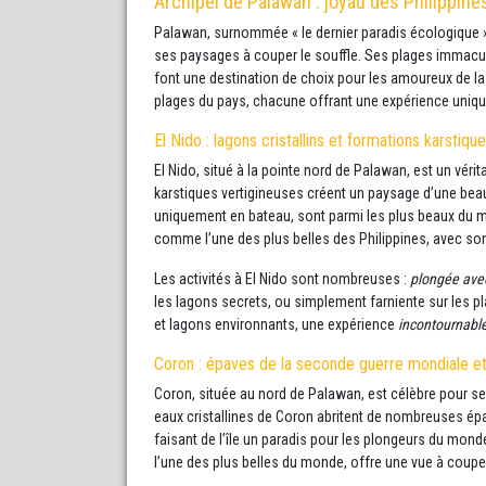
Archipel de Palawan : joyau des Philippine
Palawan, surnommée « le dernier paradis écologique » 
ses paysages à couper le souffle. Ses plages immacu
font une destination de choix pour les amoureux de la 
plages du pays, chacune offrant une expérience uniqu
El Nido : lagons cristallins et formations karstiqu
El Nido, situé à la pointe nord de Palawan, est un véri
karstiques vertigineuses créent un paysage d’une bea
uniquement en bateau, sont parmi les plus beaux du m
comme l’une des plus belles des Philippines, avec son
Les activités à El Nido sont nombreuses :
plongée ave
les lagons secrets, ou simplement farniente sur les pl
et lagons environnants, une expérience
incontournabl
Coron : épaves de la seconde guerre mondiale e
Coron, située au nord de Palawan, est célèbre pour s
eaux cristallines de Coron abritent de nombreuses ép
faisant de l’île un paradis pour les plongeurs du monde
l’une des plus belles du monde, offre une vue à couper