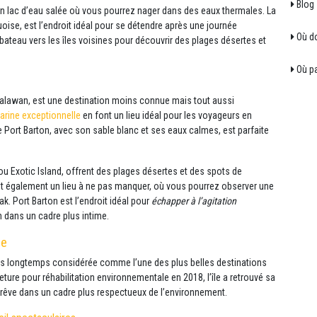
Blog
 un lac d’eau salée où vous pourrez nager dans des eaux thermales. La
oise, est l’endroit idéal pour se détendre après une journée
Où do
 bateau vers les îles voisines pour découvrir des plages désertes et
Où par
e Palawan, est une destination moins connue mais tout aussi
arine exceptionnelle
en font un lieu idéal pour les voyageurs en
de Port Barton, avec son sable blanc et ses eaux calmes, est parfaite
ou Exotic Island, offrent des plages désertes et des spots de
t également un lieu à ne pas manquer, où vous pourrez observer une
k. Port Barton est l’endroit idéal pour
échapper à l’agitation
n dans un cadre plus intime.
re
puis longtemps considérée comme l’une des plus belles destinations
ture pour réhabilitation environnementale en 2018, l’île a retrouvé sa
e rêve dans un cadre plus respectueux de l’environnement.