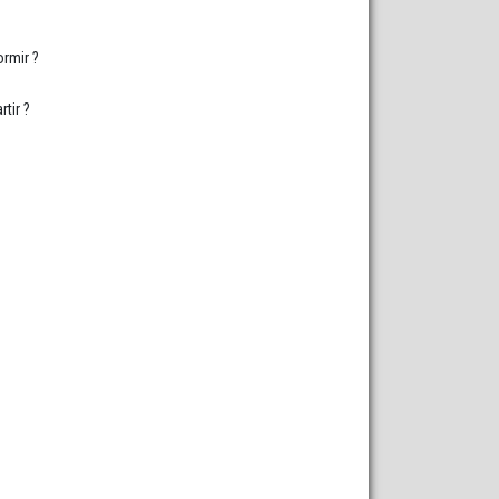
rmir ?
tir ?