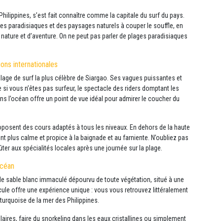
Philippines, s’est fait connaître comme la capitale du surf du pays.
ges paradisiaques et des paysages naturels à couper le souffle, en
 nature et d’aventure. On ne peut pas parler de plages paradisiaques
ons internationales
 plage de surf la plus célèbre de Siargao. Ses vagues puissantes et
 si vous n’êtes pas surfeur, le spectacle des riders domptant les
ans l’océan offre un point de vue idéal pour admirer le coucher du
posent des cours adaptés à tous les niveaux. En dehors de la haute
t plus calme et propice à la baignade et au farniente. N’oubliez pas
ter aux spécialités locales après une journée sur la plage.
océan
e sable blanc immaculé dépourvu de toute végétation, situé à une
cule offre une expérience unique : vous vous retrouvez littéralement
turquoise de la mer des Philippines.
laires, faire du snorkeling dans les eaux cristallines ou simplement