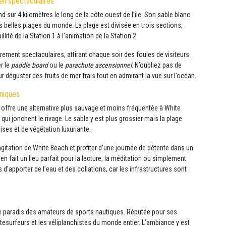
il spectaculaires
 sur 4 kilomètres le long de la côte ouest de l’île. Son sable blanc
us belles plages du monde. La plage est divisée en trois sections,
lité de la Station 1 à l’animation de la Station 2.
rement spectaculaires, attirant chaque soir des foules de visiteurs.
r le
paddle board
ou le
parachute ascensionnel
. N’oubliez pas de
 déguster des fruits de mer frais tout en admirant la vue sur l’océan.
uniques
h offre une alternative plus sauvage et moins fréquentée à White
i jonchent le rivage. Le sable y est plus grossier mais la plage
ses et de végétation luxuriante.
agitation de White Beach et profiter d’une journée de détente dans un
 en fait un lieu parfait pour la lecture, la méditation ou simplement
 d’apporter de l’eau et des collations, car les infrastructures sont
le paradis des amateurs de sports nautiques. Réputée pour ses
itesurfeurs et les véliplanchistes du monde entier. L’ambiance y est