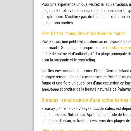
Pour une expérience unique, visitez le lac Barracuda,
plage de Banol, avec son sable blanc et ses eaux turqu
d’exploration. N’oubliez pas de faire une excursion en
des lagons cachés.
Port Barton : tranquillité et biodiversité marine
Port Barton, une petite ville côtière au nord-ouest d
charmante. Ses plages tranquilles et sa
biodiversité m
quête de calme et d’authenticité. La plage principale 
pour la baignade et le snorkeling.
Les îles environnantes, comme l’île de German Island 
plongée remarquables. La mangrove de Port Barton es
faune et une flore uniques lors d’une excursion en kaya
touristique
et profiter de la beauté naturelle de Palawa
Boracay : renaissance d’une icône balnéai
Boracay, petite île des Visayas occidentales, est de
balnéaires des Philippines. Après une période de ferme
splendeur d’antan, offrant aux visiteurs des plages d