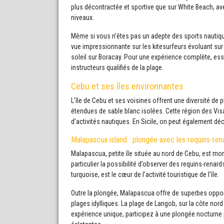
plus décontractée et sportive que sur White Beach, 
niveaux.
Même si vous n’êtes pas un adepte des sports nautiqu
vue impressionnante sur les kitesurfeurs évoluant sur 
soleil sur Boracay. Pour une expérience complète, e
instructeurs qualifiés de la plage.
Cebu et ses îles environnantes
L’île de Cebu et ses voisines offrent une diversité d
étendues de sable blanc isolées. Cette région des Vis
d’activités nautiques. En Sicile, on peut également dé
Malapascua island : plongée avec les requins-ren
Malapascua, petite île située au nord de Cebu, est m
particulier la possibilité d’observer des requins-renar
turquoise, est le cœur de l’activité touristique de l’île.
Outre la plongée, Malapascua offre de superbes opport
plages idylliques. La plage de Langob, sur la côte nord 
expérience unique, participez à une plongée nocturne